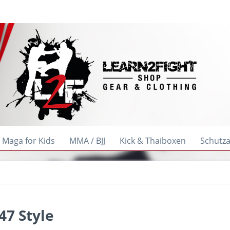
 Maga for Kids
MMA / BJJ
Kick & Thaiboxen
Schutz
47 Style