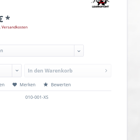
€ *
l. Versandkosten
In den
Warenkorb
hen
Merken
Bewerten
010-001-XS