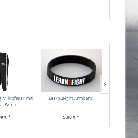
 Mikrofaser mit
Learn2Fight Armband
Just Strong
für Patch
00 € *
5,00 € *
20